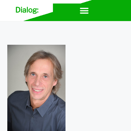
Dialog:
[O]