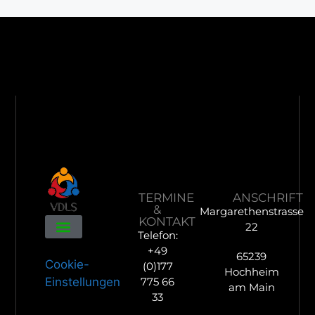
TERMINE
ANSCHRIFT
&
Margarethenstrasse
KONTAKT
22
Telefon:
+49
65239
Cookie-
(0)177
Hochheim
775 66
Einstellungen
am Main
33